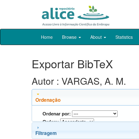
Skip
Home
Browse
About
Statistics
navigation
Exportar BibTeX
Autor : VARGAS, A. M.
Ordenação
Ordenar por:
Ordem:
Filtragem