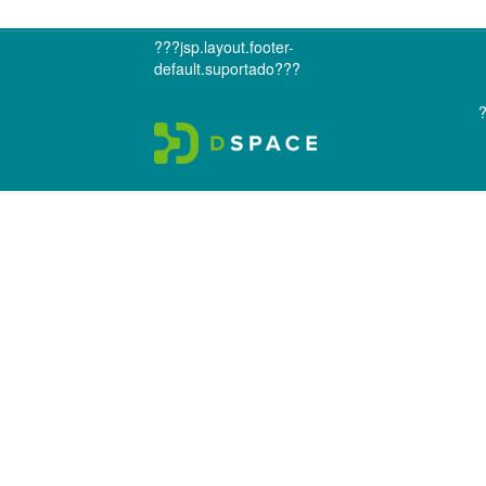
???jsp.layout.footer-
default.suportado???
?