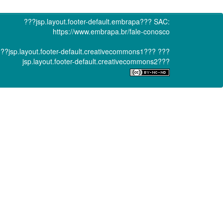
???jsp.layout.footer-default.embrapa???
SAC:
https://www.embrapa.br/fale-conosco
??jsp.layout.footer-default.creativecommons1???
???
jsp.layout.footer-default.creativecommons2???