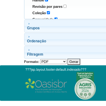
Handle
Revisão por pares
Coleção
Comunidade
Grupos
Ordenação
Filtragem
Formato:
???jsp.layout.footer-default.indexado???