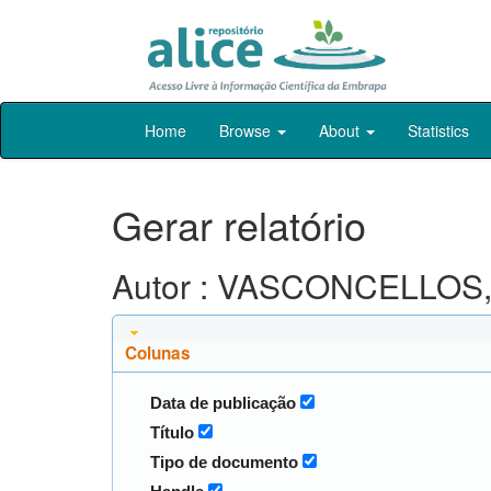
Skip
Home
Browse
About
Statistics
navigation
Gerar relatório
Autor : VASCONCELLOS, 
Colunas
Data de publicação
Título
Tipo de documento