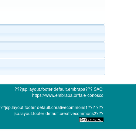
???jsp.layout.footer-default.embrapa???
SAC:
https://www.embrapa.br/fale-conosco
??jsp.layout.footer-default.creativecommons1???
???
jsp.layout.footer-default.creativecommons2???