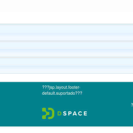
???jsp.layout.footer-
default.suportado???
?