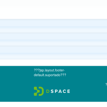
???jsp.layout.footer-
default.suportado???
?