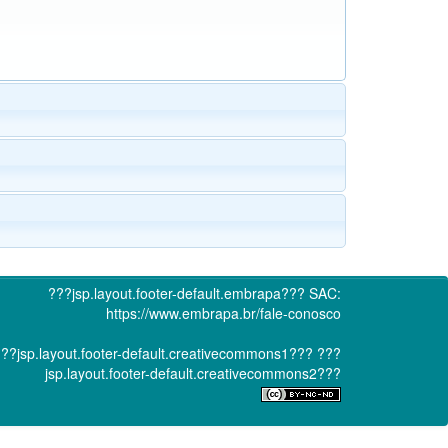
???jsp.layout.footer-default.embrapa???
SAC:
https://www.embrapa.br/fale-conosco
??jsp.layout.footer-default.creativecommons1???
???
jsp.layout.footer-default.creativecommons2???