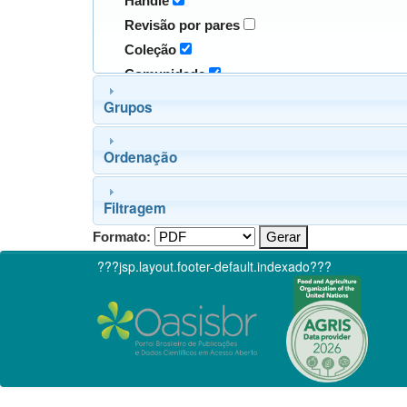
Handle
Revisão por pares
Coleção
Comunidade
Grupos
Ordenação
Filtragem
Formato:
???jsp.layout.footer-default.indexado???