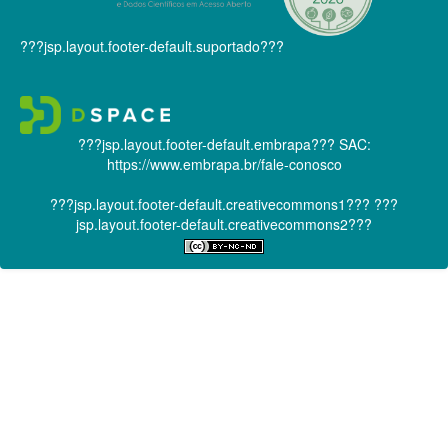
???jsp.layout.footer-default.suportado???
???jsp.layout.footer-default.embrapa???
SAC:
https://www.embrapa.br/fale-conosco
???jsp.layout.footer-default.creativecommons1???
???
jsp.layout.footer-default.creativecommons2???