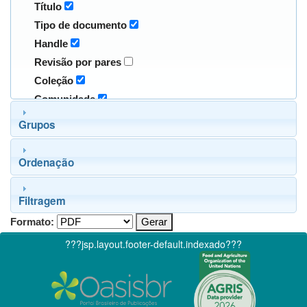
Título
Tipo de documento
Handle
Revisão por pares
Coleção
Comunidade
Grupos
Ordenação
Filtragem
Formato:
???jsp.layout.footer-default.indexado???