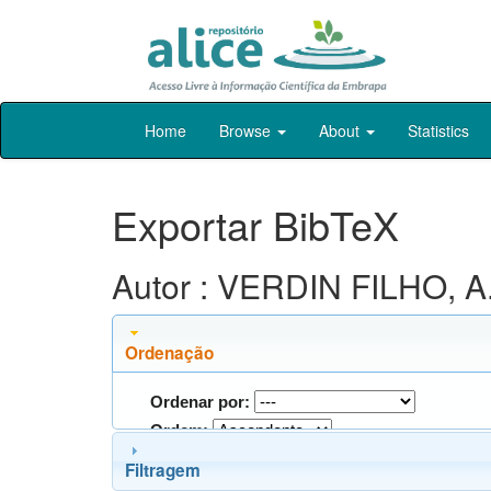
Skip
Home
Browse
About
Statistics
navigation
Exportar BibTeX
Autor : VERDIN FILHO, A.
Ordenação
Ordenar por:
Ordem:
Filtragem