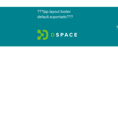
???jsp.layout.footer-
default.suportado???
?