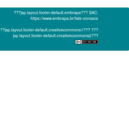
???jsp.layout.footer-default.embrapa???
SAC:
https://www.embrapa.br/fale-conosco
??jsp.layout.footer-default.creativecommons1???
???
jsp.layout.footer-default.creativecommons2???