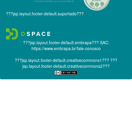
???jsp.layout.footer-default.suportado???
???jsp.layout.footer-default.embrapa???
SAC:
https://www.embrapa.br/fale-conosco
???jsp.layout.footer-default.creativecommons1???
???
jsp.layout.footer-default.creativecommons2???