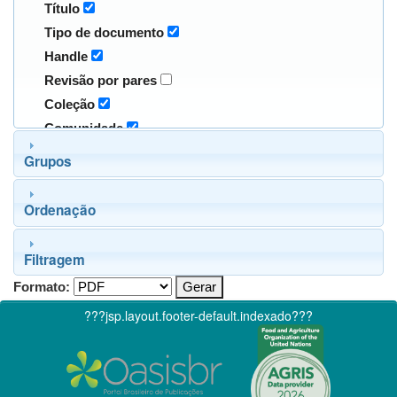
Título
Tipo de documento
Handle
Revisão por pares
Coleção
Comunidade
Grupos
Ordenação
Filtragem
Formato:
???jsp.layout.footer-default.indexado???