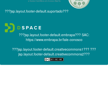
???jsp.layout.footer-default.suportado???
???jsp.layout.footer-default.embrapa???
SAC:
https://www.embrapa.br/fale-conosco
???jsp.layout.footer-default.creativecommons1???
???
jsp.layout.footer-default.creativecommons2???