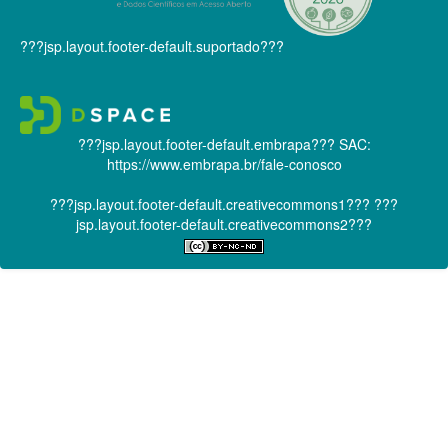
???jsp.layout.footer-default.suportado???
???jsp.layout.footer-default.embrapa???
SAC:
https://www.embrapa.br/fale-conosco
???jsp.layout.footer-default.creativecommons1???
???
jsp.layout.footer-default.creativecommons2???