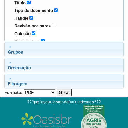
Título
Tipo de documento
Handle
Revisão por pares
Coleção
Comunidade
Grupos
Ordenação
Filtragem
Formato:
???jsp.layout.footer-default.indexado???