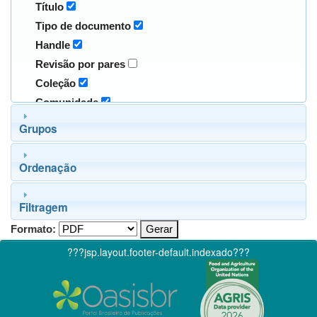
Título
Tipo de documento
Handle
Revisão por pares
Coleção
Comunidade
Grupos
Ordenação
Filtragem
Formato:
???jsp.layout.footer-default.indexado???