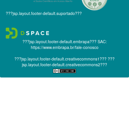
???jsp.layout.footer-default.suportado???
???jsp.layout.footer-default.embrapa???
SAC:
https://www.embrapa.br/fale-conosco
???jsp.layout.footer-default.creativecommons1???
???
jsp.layout.footer-default.creativecommons2???