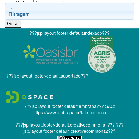
Ordem:
Filtragem
???jsp.layout.footer-default.indexado???
???jsp.layout.footer-default.suportado???
???jsp.layout.footer-default.embrapa???
SAC:
https://www.embrapa.br/fale-conosco
???jsp.layout.footer-default.creativecommons1???
???
jsp.layout.footer-default.creativecommons2???