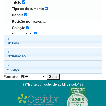
Título
Tipo de documento
Handle
Revisão por pares
Coleção
Comunidade
Grupos
Ordenação
Filtragem
Formato:
???jsp.layout.footer-default.indexado???