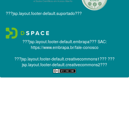
???jsp.layout.footer-default.suportado???
???jsp.layout.footer-default.embrapa???
SAC:
https://www.embrapa.br/fale-conosco
???jsp.layout.footer-default.creativecommons1???
???
jsp.layout.footer-default.creativecommons2???