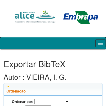
Skip
navigation
Exportar BibTeX
Autor : VIEIRA, I. G.
Ordenação
Ordenar por: