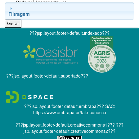
Ordem:
Filtragem
???jsp.layout.footer-default.indexado???
???jsp.layout.footer-default.suportado???
???jsp.layout.footer-default.embrapa???
SAC:
https://www.embrapa.br/fale-conosco
???jsp.layout.footer-default.creativecommons1???
???
jsp.layout.footer-default.creativecommons2???