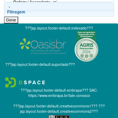
Ordem:
Filtragem
???jsp.layout.footer-default.indexado???
???jsp.layout.footer-default.suportado???
???jsp.layout.footer-default.embrapa???
SAC:
https://www.embrapa.br/fale-conosco
???jsp.layout.footer-default.creativecommons1???
???
jsp.layout.footer-default.creativecommons2???