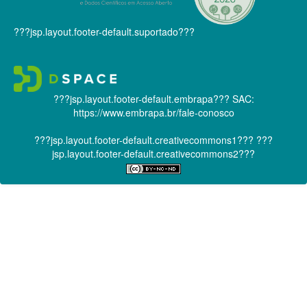
???jsp.layout.footer-default.suportado???
???jsp.layout.footer-default.embrapa???
SAC:
https://www.embrapa.br/fale-conosco
???jsp.layout.footer-default.creativecommons1???
???
jsp.layout.footer-default.creativecommons2???