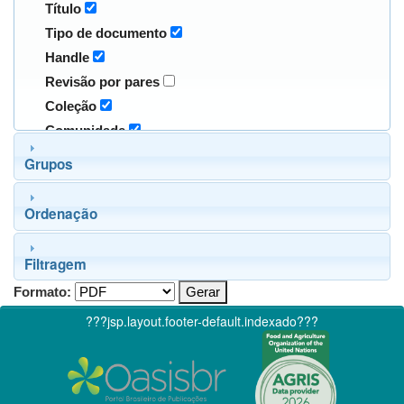
Título
Tipo de documento
Handle
Revisão por pares
Coleção
Comunidade
Grupos
Ordenação
Filtragem
Formato:
???jsp.layout.footer-default.indexado???