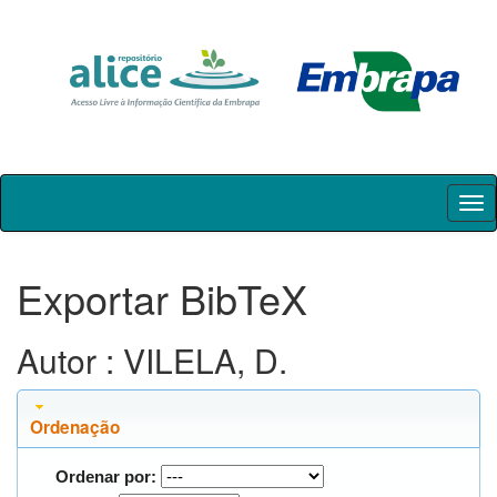
Skip
navigation
Exportar BibTeX
Autor : VILELA, D.
Ordenação
Ordenar por: