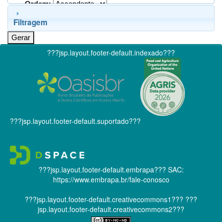
Ordem:
Filtragem
???jsp.layout.footer-default.indexado???
???jsp.layout.footer-default.suportado???
???jsp.layout.footer-default.embrapa???
SAC:
https://www.embrapa.br/fale-conosco
???jsp.layout.footer-default.creativecommons1???
???
jsp.layout.footer-default.creativecommons2???