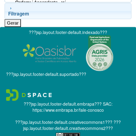
Ordem:
Filtragem
???jsp.layout.footer-default.indexado???
???jsp.layout.footer-default.suportado???
???jsp.layout.footer-default.embrapa???
SAC:
https://www.embrapa.br/fale-conosco
???jsp.layout.footer-default.creativecommons1???
???
jsp.layout.footer-default.creativecommons2???