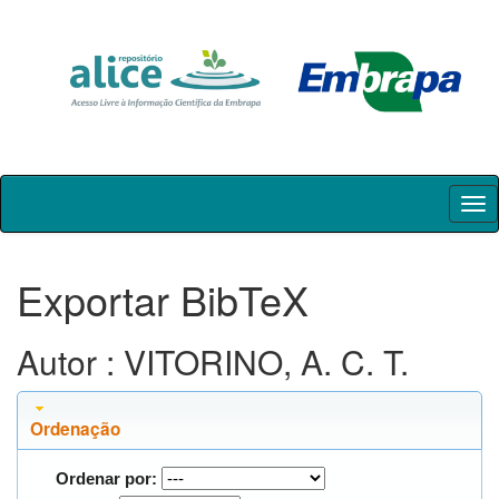
Skip
navigation
Exportar BibTeX
Autor : VITORINO, A. C. T.
Ordenação
Ordenar por: