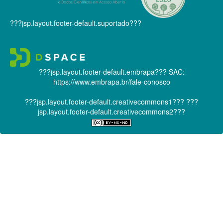
???jsp.layout.footer-default.suportado???
???jsp.layout.footer-default.embrapa???
SAC:
https://www.embrapa.br/fale-conosco
???jsp.layout.footer-default.creativecommons1???
???
jsp.layout.footer-default.creativecommons2???