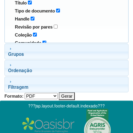
Título
Tipo de documento
Handle
Revisão por pares
Coleção
Comunidade
Grupos
Ordenação
Filtragem
Formato:
???jsp.layout.footer-default.indexado???