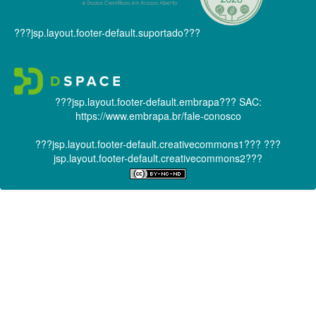
???jsp.layout.footer-default.suportado???
???jsp.layout.footer-default.embrapa???
SAC:
https://www.embrapa.br/fale-conosco
???jsp.layout.footer-default.creativecommons1???
???
jsp.layout.footer-default.creativecommons2???