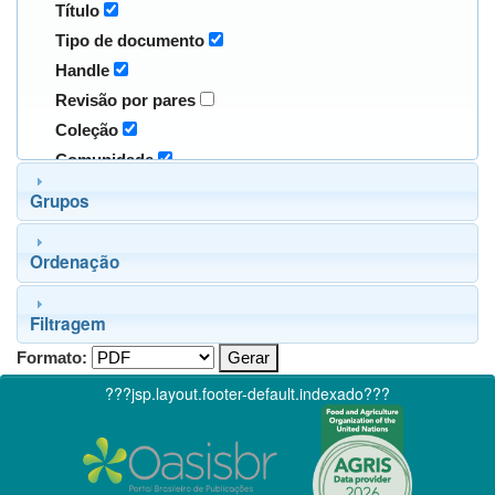
Título
Tipo de documento
Handle
Revisão por pares
Coleção
Comunidade
Grupos
Ordenação
Filtragem
Formato:
???jsp.layout.footer-default.indexado???