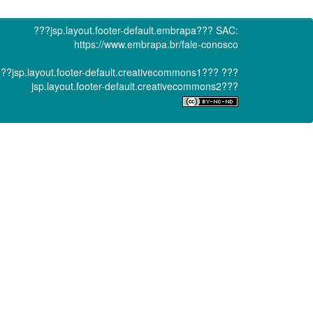
???jsp.layout.footer-default.embrapa???
SAC:
https://www.embrapa.br/fale-conosco
??jsp.layout.footer-default.creativecommons1???
???
jsp.layout.footer-default.creativecommons2???