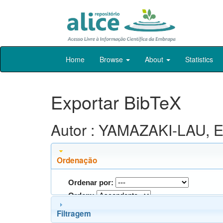
Skip
Home
Browse
About
Statistics
navigation
Exportar BibTeX
Autor : YAMAZAKI-LAU, E
Ordenação
Ordenar por:
Ordem:
Filtragem