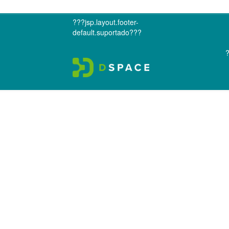
???jsp.layout.footer-
default.suportado???
?