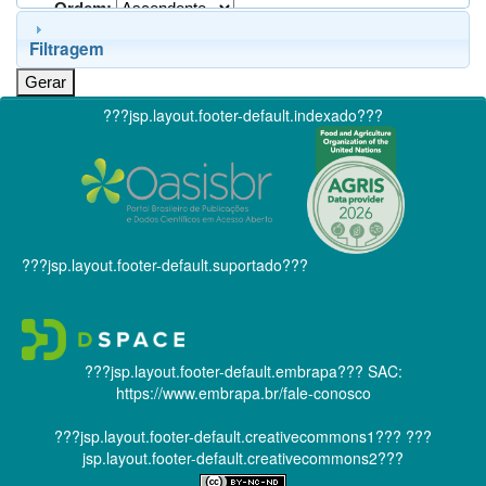
Ordem:
Filtragem
???jsp.layout.footer-default.indexado???
???jsp.layout.footer-default.suportado???
???jsp.layout.footer-default.embrapa???
SAC:
https://www.embrapa.br/fale-conosco
???jsp.layout.footer-default.creativecommons1???
???
jsp.layout.footer-default.creativecommons2???