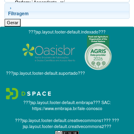
Ordem:
Filtragem
???jsp.layout.footer-default.indexado???
???jsp.layout.footer-default.suportado???
???jsp.layout.footer-default.embrapa???
SAC:
https://www.embrapa.br/fale-conosco
???jsp.layout.footer-default.creativecommons1???
???
jsp.layout.footer-default.creativecommons2???