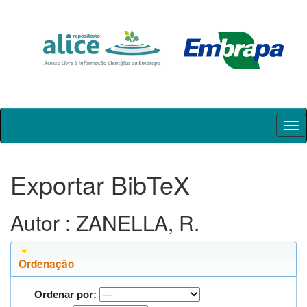
Skip
navigation
Exportar BibTeX
Autor : ZANELLA, R.
Ordenação
Ordenar por: