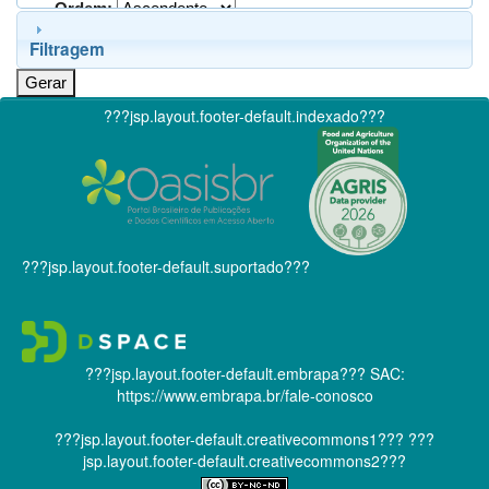
Ordem:
Filtragem
???jsp.layout.footer-default.indexado???
???jsp.layout.footer-default.suportado???
???jsp.layout.footer-default.embrapa???
SAC:
https://www.embrapa.br/fale-conosco
???jsp.layout.footer-default.creativecommons1???
???
jsp.layout.footer-default.creativecommons2???