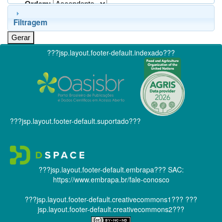
Ordem:
Filtragem
???jsp.layout.footer-default.indexado???
???jsp.layout.footer-default.suportado???
???jsp.layout.footer-default.embrapa???
SAC:
https://www.embrapa.br/fale-conosco
???jsp.layout.footer-default.creativecommons1???
???
jsp.layout.footer-default.creativecommons2???