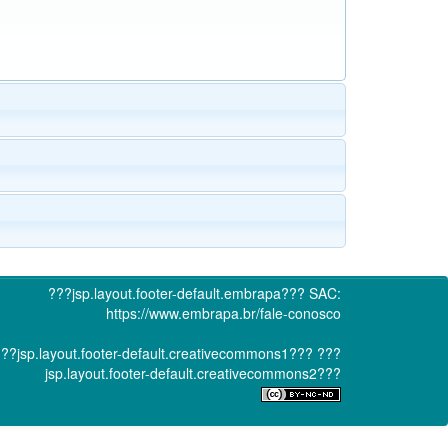
???jsp.layout.footer-default.embrapa???
SAC:
https://www.embrapa.br/fale-conosco
??jsp.layout.footer-default.creativecommons1???
???
jsp.layout.footer-default.creativecommons2???