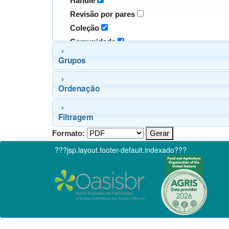
Handle
Revisão por pares
Coleção
Comunidade
Grupos
Ordenação
Filtragem
Formato:
???jsp.layout.footer-default.indexado???