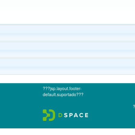
???jsp.layout.footer-
default.suportado???
?