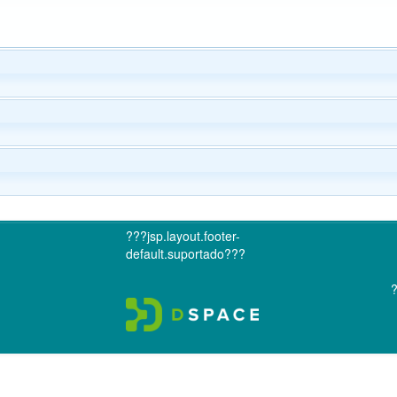
???jsp.layout.footer-
default.suportado???
?