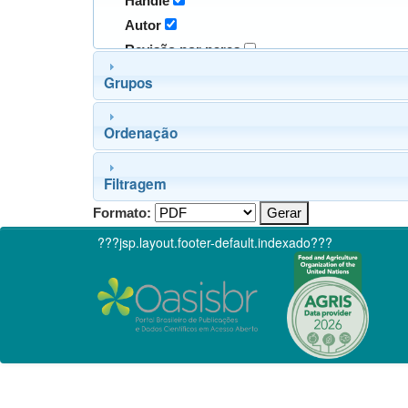
Handle
Autor
Revisão por pares
Grupos
Ordenação
Filtragem
Formato:
???jsp.layout.footer-default.indexado???