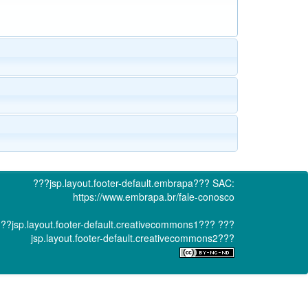
???jsp.layout.footer-default.embrapa???
SAC:
https://www.embrapa.br/fale-conosco
??jsp.layout.footer-default.creativecommons1???
???
jsp.layout.footer-default.creativecommons2???