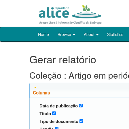
Skip
Home
Browse
About
Statistics
navigation
Gerar relatório
Coleção : Artigo em peri
Colunas
Data de publicação
Título
Tipo de documento