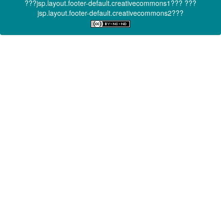
???jsp.layout.footer-default.creativecommons1???
???
jsp.layout.footer-default.creativecommons2???