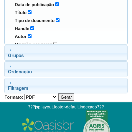
Data de publicação
Título
Tipo de documento
Handle
Autor
Revisão por pares
Grupos
Ordenação
Filtragem
Formato:
???jsp.layout.footer-default.indexado???