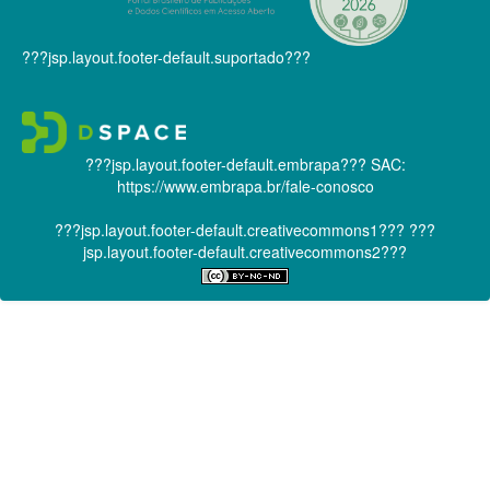
???jsp.layout.footer-default.suportado???
???jsp.layout.footer-default.embrapa???
SAC:
https://www.embrapa.br/fale-conosco
???jsp.layout.footer-default.creativecommons1???
???
jsp.layout.footer-default.creativecommons2???