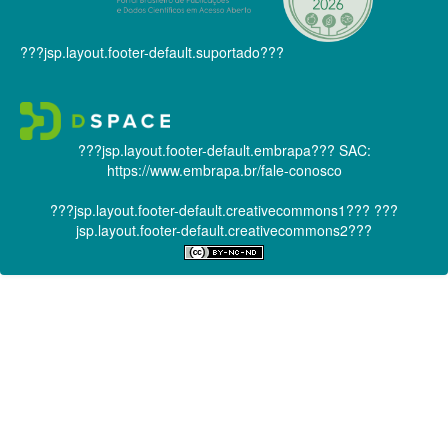
???jsp.layout.footer-default.suportado???
???jsp.layout.footer-default.embrapa???
SAC:
https://www.embrapa.br/fale-conosco
???jsp.layout.footer-default.creativecommons1???
???
jsp.layout.footer-default.creativecommons2???