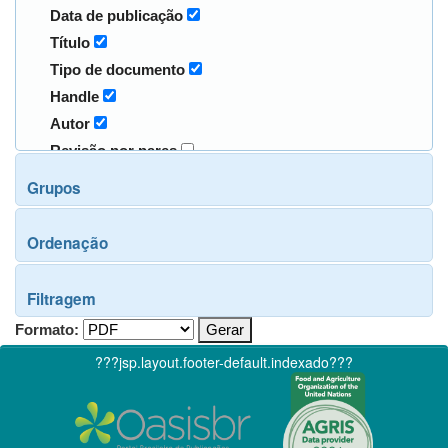
Data de publicação
Título
Tipo de documento
Handle
Autor
Revisão por pares
Grupos
Ordenação
Filtragem
Formato:
???jsp.layout.footer-default.indexado???