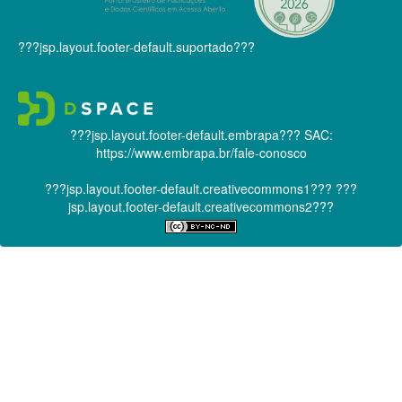
???jsp.layout.footer-default.suportado???
???jsp.layout.footer-default.embrapa???
SAC:
https://www.embrapa.br/fale-conosco
???jsp.layout.footer-default.creativecommons1???
???
jsp.layout.footer-default.creativecommons2???