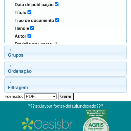
Data de publicação
Título
Tipo de documento
Handle
Autor
Revisão por pares
Grupos
Ordenação
Filtragem
Formato:
???jsp.layout.footer-default.indexado???