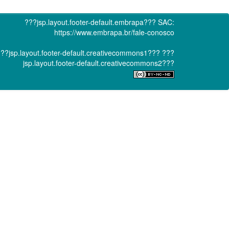
???jsp.layout.footer-default.embrapa???
SAC:
https://www.embrapa.br/fale-conosco
??jsp.layout.footer-default.creativecommons1???
???
jsp.layout.footer-default.creativecommons2???