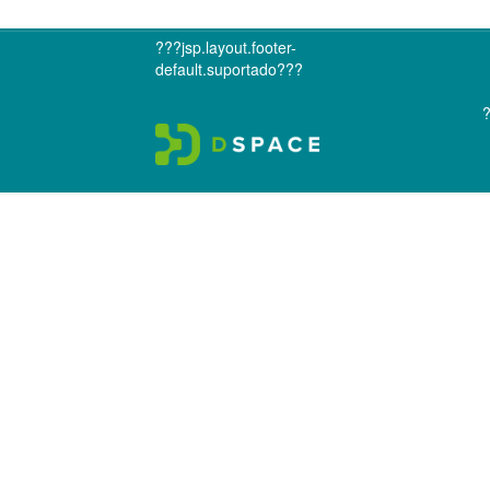
???jsp.layout.footer-
default.suportado???
?