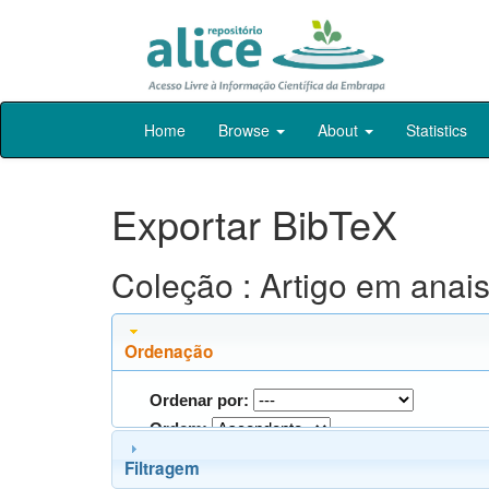
Skip
Home
Browse
About
Statistics
navigation
Exportar BibTeX
Coleção : Artigo em ana
Ordenação
Ordenar por:
Ordem:
Filtragem