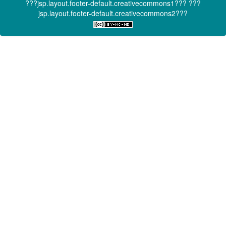
???jsp.layout.footer-default.creativecommons1???
???
jsp.layout.footer-default.creativecommons2???