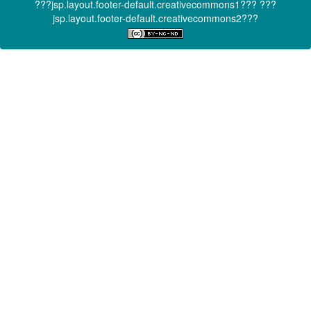
???jsp.layout.footer-default.creativecommons1???
???
jsp.layout.footer-default.creativecommons2???