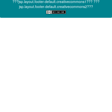
???jsp.layout.footer-default.creativecommons1???
???
jsp.layout.footer-default.creativecommons2???