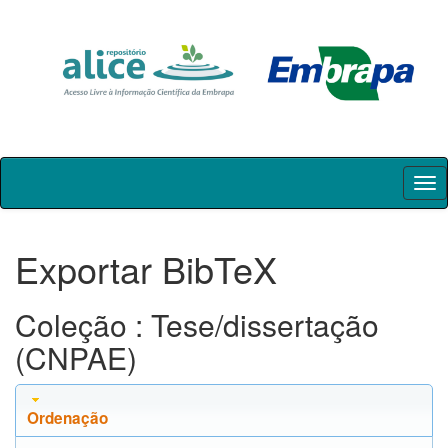
Skip
navigation
Exportar BibTeX
Coleção : Tese/dissertação
(CNPAE)
Ordenação