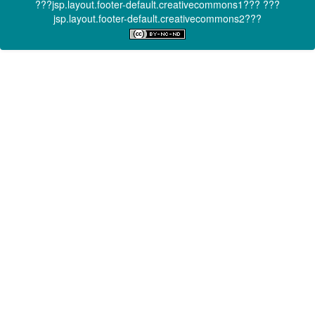
???jsp.layout.footer-default.creativecommons1???
???
jsp.layout.footer-default.creativecommons2???