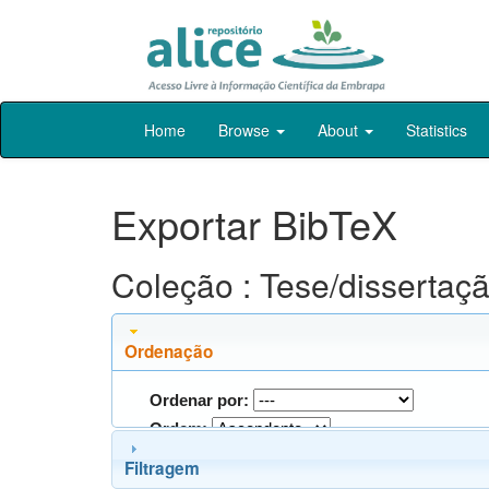
Skip
Home
Browse
About
Statistics
navigation
Exportar BibTeX
Coleção : Tese/dissertaç
Ordenação
Ordenar por:
Ordem:
Filtragem