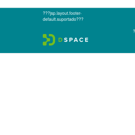
???jsp.layout.footer-
default.suportado???
?