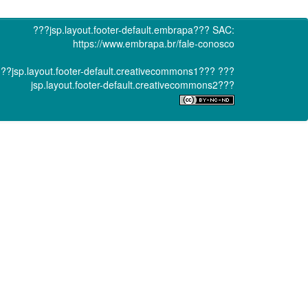
???jsp.layout.footer-default.embrapa???
SAC:
https://www.embrapa.br/fale-conosco
??jsp.layout.footer-default.creativecommons1???
???
jsp.layout.footer-default.creativecommons2???