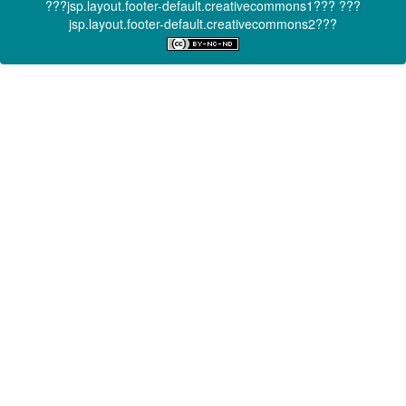
???jsp.layout.footer-default.creativecommons1???
???
jsp.layout.footer-default.creativecommons2???