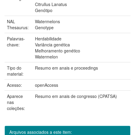
Citrullus Lanatus
Genótipo
NAL
Watermelons
Thesaurus:
Genotype
Palavras-
Herdabilidade
chave:
Variância genética
Melhoramento genético
Watermelon
Tipo do
Resumo em anais e proceedings
material:
Acesso:
openAccess
Aparece
Resumo em anais de congresso (CPATSA)
nas
coleções:
Arquivos associados a este item: