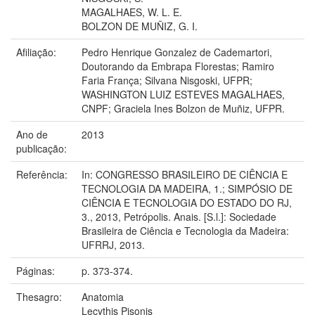
MAGALHAES, W. L. E.
BOLZON DE MUÑIZ, G. I.
Afiliação:
Pedro Henrique Gonzalez de Cademartori,
Doutorando da Embrapa Florestas; Ramiro
Faria França; Silvana Nisgoski, UFPR;
WASHINGTON LUIZ ESTEVES MAGALHAES,
CNPF; Graciela Ines Bolzon de Muñiz, UFPR.
Ano de
2013
publicação:
Referência:
In: CONGRESSO BRASILEIRO DE CIÊNCIA E
TECNOLOGIA DA MADEIRA, 1.; SIMPÓSIO DE
CIÊNCIA E TECNOLOGIA DO ESTADO DO RJ,
3., 2013, Petrópolis. Anais. [S.l.]: Sociedade
Brasileira de Ciência e Tecnologia da Madeira:
UFRRJ, 2013.
Páginas:
p. 373-374.
Thesagro:
Anatomia
Lecythis Pisonis