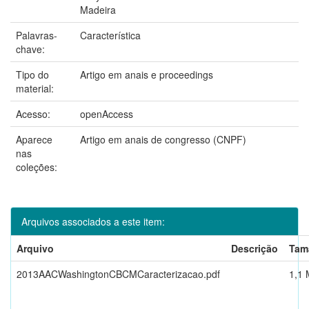
Madeira
Palavras-
Característica
chave:
Tipo do
Artigo em anais e proceedings
material:
Acesso:
openAccess
Aparece
Artigo em anais de congresso (CNPF)
nas
coleções:
Arquivos associados a este item:
Arquivo
Descrição
Tam
2013AACWashingtonCBCMCaracterizacao.pdf
1,1