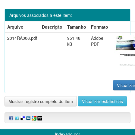
Arquivos associados a este item:
Arquivo
Descrição
Tamanho
Formato
2014RA006.pdf
951,48
Adobe
kB
PDF
Visualizar
Mostrar registro completo do item
Visualizar estatísticas
Indexado por