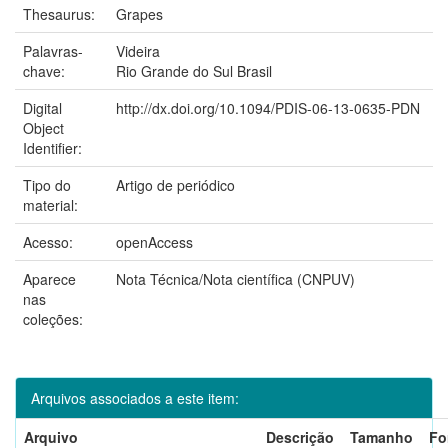
Thesaurus:
Grapes
Palavras-
Videira
chave:
Rio Grande do Sul Brasil
Digital
http://dx.doi.org/10.1094/PDIS-06-13-0635-PDN
Object
Identifier:
Tipo do
Artigo de periódico
material:
Acesso:
openAccess
Aparece
Nota Técnica/Nota científica (CNPUV)
nas
coleções:
Arquivos associados a este item:
Arquivo
Descrição
Tamanho
Fo