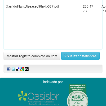
GarridoPlantDiseasev98n4p567.pdf
230,47
Ad
kB
PD
Mostrar registro completo do item
Visualizar estatísticas
Indexado por