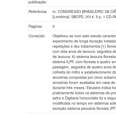
publicação:
Referência:
In: CONGRESSO BRASILEIRO DA CIÊNCI
[Londrina]: SBCPD, 2014. 5 p. 1 CD-
Páginas:
5
Conteúdo:
Objetivou-se com este estudo caracte
experimento de longa duração instala
repetições e dez tratamentos [1) flore
com dois anos de lavoura, seguidos d
de lavoura; 6) sistema lavoura-floresta
sistema ILPF, com floresta e quatro a
pastagem, seguidos de quatro anos de 
colheita do milho e estabelecimento d
amostras compostas por cinco subamo
amostras foram avaliadas em casa de 
durante três meses. Eleusine indica fo
praticamente todos os sistemas de pro
safra e Digitaria horizontalis foi a s
modificada no tempo em sistemas solt
exceção sistema pecuária-floresta (PF