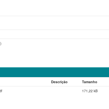
)
Descrição
Tamanho
df
171,22 kB