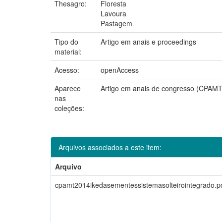
Thesagro:
Floresta
Lavoura
Pastagem
Tipo do
Artigo em anais e proceedings
material:
Acesso:
openAccess
Aparece
Artigo em anais de congresso (CPAMT
nas
coleções:
Arquivos associados a este item:
Arquivo
cpamt2014ikedasementessistemasolteirointegrado.p