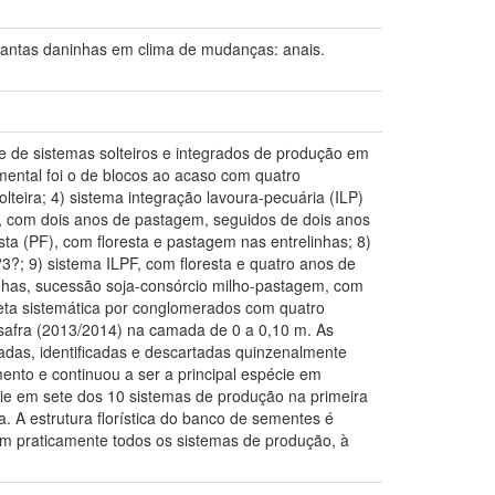
tas daninhas em clima de mudanças: anais.
e de sistemas solteiros e integrados de produção em
ental foi o de blocos ao acaso com quatro
lteira; 4) sistema integração lavoura-pecuária (ILP)
), com dois anos de pastagem, seguidos de dois anos
esta (PF), com floresta e pastagem nas entrelinhas; 8)
3?; 9) sistema ILPF, com floresta e quatro anos de
linhas, sucessão soja-consórcio milho-pastagem, com
oleta sistemática por conglomerados com quatro
safra (2013/2014) na camada de 0 a 0,10 m. As
adas, identificadas e descartadas quinzenalmente
mento e continuou a ser a principal espécie em
cie em sete dos 10 sistemas de produção na primeira
a. A estrutura florística do banco de sementes é
m praticamente todos os sistemas de produção, à