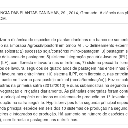
A DAS PLANTAS DANINHAS, 29., 2014, Gramado. A ciência das plan
ROM.
rizar a dinâmica de espécies de plantas daninhas em banco de sement
do na Embrapa Agrossilvipastoril em Sinop-MT. O delineamento experim
sta solteira; 2) sucessão soja/consórcio milho-pastagem; 3) pastagem so
e dois anos de pastagem; 5) sistema integração pecuária-lavoura (IPL
 (LF), com floresta e lavoura nas entrelinhas; 7) sistema pecuária-flor
nos de lavoura, seguidos de quatro anos de pastagem nas entrelinhas ?
lavoura nas entrelinhas; 10) sistema ILPF, com floresta e, nas entre
o pasto no inverno para pastejo animal (recria/terminação)]. Fez-se c
stras na primeira safra (2012/2013) e duas subamostras na segunda 
vegetação e irrigadas diariamente. As plântulas emergidas foram cont
i a principal espécie em todos os sistemas de produção no 1º. levanta
dução na safra seguinte. Hyptis brevipes foi a segunda principal espé
egunda principal espécie em seis dos 10 sistemas de produção na segund
eiros e integrados de produção. Há aumento no número de espécies e
), com floresta e pastagem nas entrelinhas.