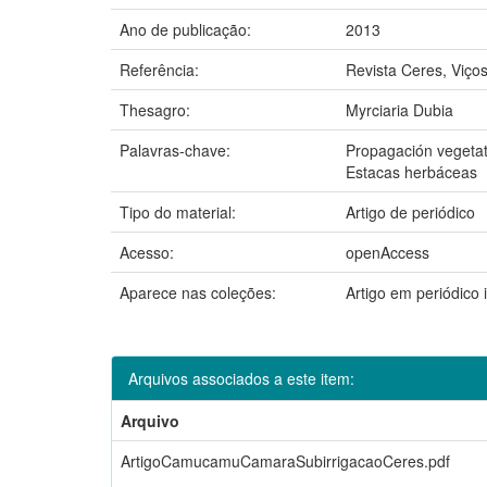
Ano de publicação:
2013
Referência:
Revista Ceres, Viços
Thesagro:
Myrciaria Dubia
Palavras-chave:
Propagación vegetat
Estacas herbáceas
Tipo do material:
Artigo de periódico
Acesso:
openAccess
Aparece nas coleções:
Artigo em periódico
Arquivos associados a este item:
Arquivo
ArtigoCamucamuCamaraSubirrigacaoCeres.pdf