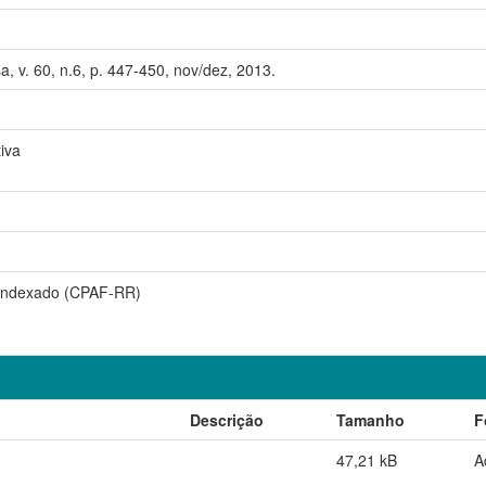
a, v. 60, n.6, p. 447-450, nov/dez, 2013.
iva
 indexado (CPAF-RR)
Descrição
Tamanho
F
47,21 kB
A