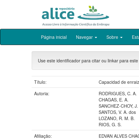
Skip
Página inicial
Navegar
Sobre
Est
navigation
Use este identificador para citar ou linkar para este
Título:
Capacidad de enraiz
Autoria:
RODRIGUES, C. A.
CHAGAS, E. A.
SANCHEZ-CHOY, J.
SANTOS, V. A. dos
LOZANO, R. M. B.
RIOS, G. S.
Afiliação:
EDVAN ALVES CHAG