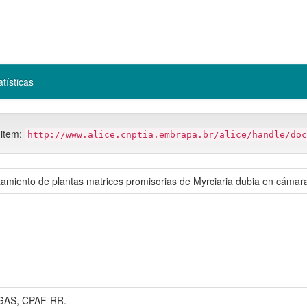
atísticas
 item:
http://www.alice.cnptia.embrapa.br/alice/handle/doc
amiento de plantas matrices promisorias de Myrciaria dubia en cámara
AS, CPAF-RR.