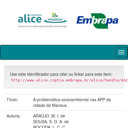
Skip
navigation
Use este identificador para citar ou linkar para este item:
http://www.alice.cnptia.embrapa.br/alice/handle/doc
Título:
A problemática socioambiental nas APP da
cidade de Manaus.
Autoria:
ARAÚJO, M. I. de
SOUSA, S. G. A. de
ROÇODA, L. C. C.