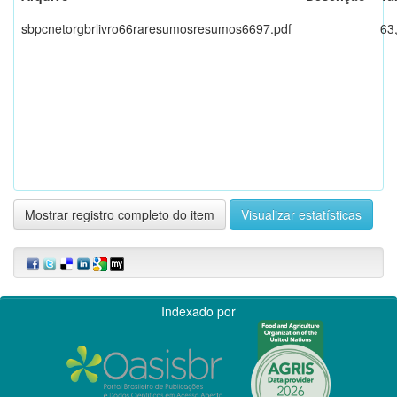
sbpcnetorgbrlivro66raresumosresumos6697.pdf
63
Mostrar registro completo do item
Visualizar estatísticas
Indexado por