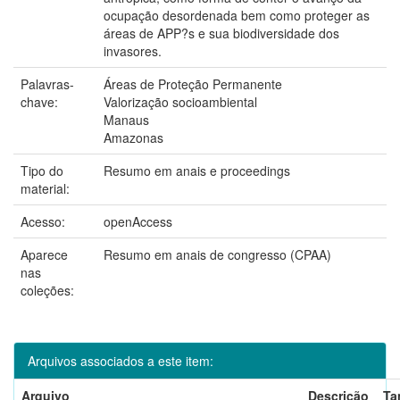
ocupação desordenada bem como proteger as
áreas de APP?s e sua biodiversidade dos
invasores.
Palavras-
Áreas de Proteção Permanente
chave:
Valorização socioambiental
Manaus
Amazonas
Tipo do
Resumo em anais e proceedings
material:
Acesso:
openAccess
Aparece
Resumo em anais de congresso (CPAA)
nas
coleções:
Arquivos associados a este item:
Arquivo
Descrição
Ta