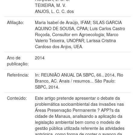
TEIXEIRA, M. V.
ANJOS, L. C. C. dos
Afiliação:
Maria Isabel de Araújo, IFAM; SILAS GARCIA
AQUINO DE SOUSA, CPAA; Luis Carlos Castro
Roçoda, Consultor em Agroecologia; Marco
Valerio Teixeira, UNOPAR; Larissa Cristina
Cardoso dos Anjos, UEA.
Ano de
2014
publicação:
Referência:
In: REUNIÃO ANUAL DA SBPC, 66., 2014, Rio
Branco, AC. Anais / resumos... São Paulo:
SBPC, 2014.
Conteúdo:
Este artigo pretende apresentar o debate da
problemática socioambiental das invasões nas
Áreas Preservação Permanente ? APP?s da
cidade de Manaus, analisando a aplicação da
legislação ambiental bem como o modelo de
gestão pública utilizada referente às atividades
antrópica, como forma de conter o avanço da