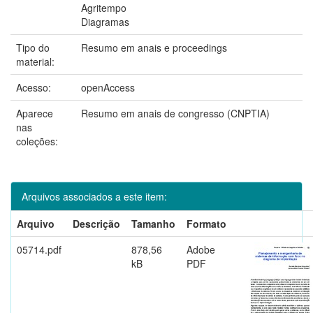
Agritempo
Diagramas
Tipo do
Resumo em anais e proceedings
material:
Acesso:
openAccess
Aparece
Resumo em anais de congresso (CNPTIA)
nas
coleções:
Arquivos associados a este item:
Arquivo
Descrição
Tamanho
Formato
05714.pdf
878,56
Adobe
kB
PDF