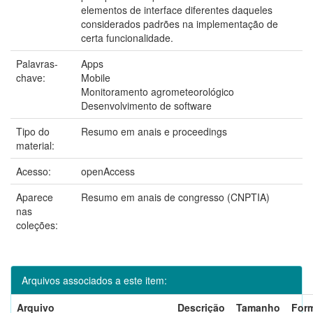
elementos de interface diferentes daqueles
considerados padrões na implementação de
certa funcionalidade.
Palavras-
Apps
chave:
Mobile
Monitoramento agrometeorológico
Desenvolvimento de software
Tipo do
Resumo em anais e proceedings
material:
Acesso:
openAccess
Aparece
Resumo em anais de congresso (CNPTIA)
nas
coleções:
Arquivos associados a este item:
Arquivo
Descrição
Tamanho
For