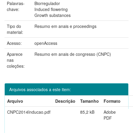
Palavras-
Biorregulador
chave:
Induced flowering
Growth substances
Tipo do
Resumo em anais e proceedings
material:
Acesso:
openAccess
Aparece
Resumo em anais de congresso (CNPC)
nas
coleções:
Arquivos associados a este item:
Arquivo
Descrição
Tamanho
Formato
CNPC2014Inducao.pdf
85,2 kB
Adobe
PDF