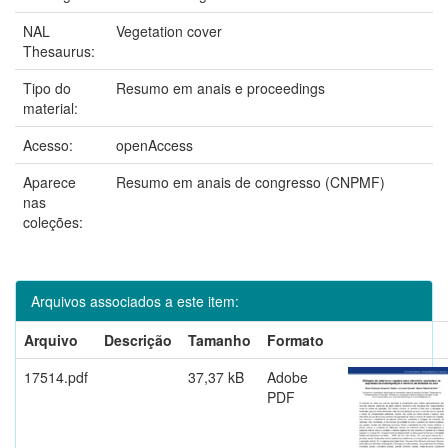
NAL
Vegetation cover
Thesaurus:
Tipo do
Resumo em anais e proceedings
material:
Acesso:
openAccess
Aparece
Resumo em anais de congresso (CNPMF)
nas
coleções:
Arquivos associados a este item:
Arquivo
Descrição
Tamanho
Formato
17514.pdf
37,37 kB
Adobe
PDF