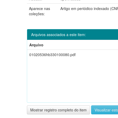
Aparece nas
Artigo em periódico indexado (CN
coleções:
Arquivos associados a este item:
Arquivo
01020536hb330100080.pdf
Mostrar registro completo do item
Visualizar esta