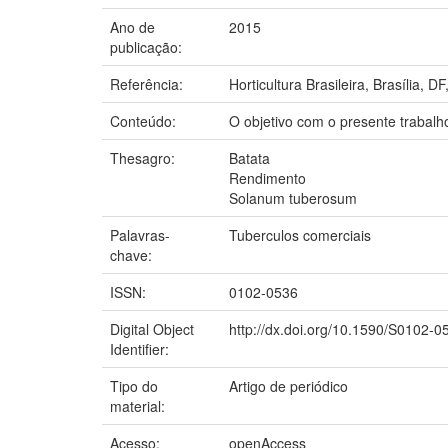
Ano de
2015
publicação:
Referência:
Horticultura Brasileira, Brasília, DF
Conteúdo:
O objetivo com o presente trabalho
Thesagro:
Batata
Rendimento
Solanum tuberosum
Palavras-
Tuberculos comerciais
chave:
ISSN:
0102-0536
Digital Object
http://dx.doi.org/10.1590/S0102
Identifier:
Tipo do
Artigo de periódico
material:
Acesso:
openAccess