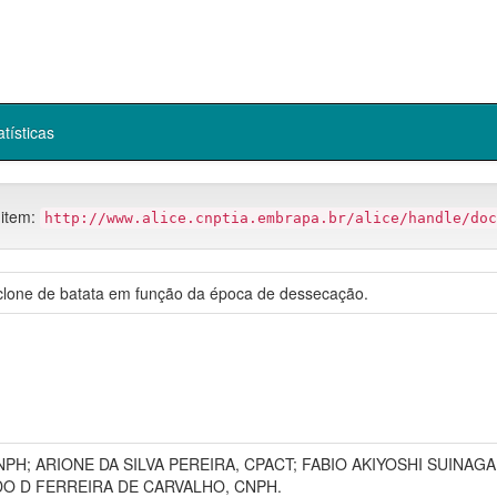
atísticas
 item:
http://www.alice.cnptia.embrapa.br/alice/handle/doc
clone de batata em função da época de dessecação.
NPH; ARIONE DA SILVA PEREIRA, CPACT; FABIO AKIYOSHI SUINAG
O D FERREIRA DE CARVALHO, CNPH.