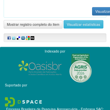
Visualizar
Mostrar registro completo do item
Visualizar estatísticas
Indexado por
Suportado por
Empresa Brasileira de Pesquisa Agropecuária - Embrapa
SAC: