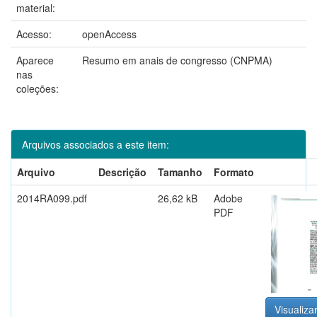
material:
Acesso:
openAccess
Aparece
Resumo em anais de congresso (CNPMA)
nas
coleções:
Arquivos associados a este item:
Arquivo
Descrição
Tamanho
Formato
2014RA099.pdf
26,62 kB
Adobe
PDF
Visualizar